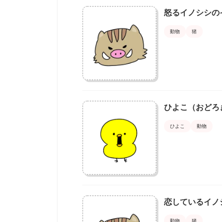
怒るイノシシの
動物
猪
ひよこ（おど
ひよこ
動物
恋しているイノ
動物
猪